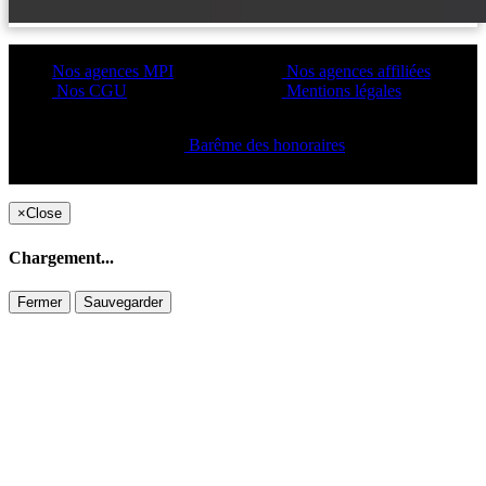
Nos agences MPI
Nos agences affiliées
Nos CGU
Mentions légales
Barême des honoraires
Copyright ©2021 C&C
×
Close
Chargement...
Fermer
Sauvegarder