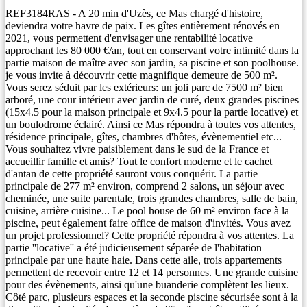
REF3184RAS - A 20 min d'Uzès, ce Mas chargé d'histoire,
deviendra votre havre de paix. Les gîtes entièrement rénovés en
2021, vous permettent d'envisager une rentabilité locative
approchant les 80 000 €/an, tout en conservant votre intimité dans la
partie maison de maître avec son jardin, sa piscine et son poolhouse.
je vous invite à découvrir cette magnifique demeure de 500 m².
Vous serez séduit par les extérieurs: un joli parc de 7500 m² bien
arboré, une cour intérieur avec jardin de curé, deux grandes piscines
(15x4.5 pour la maison principale et 9x4.5 pour la partie locative) et
un boulodrome éclairé. Ainsi ce Mas répondra à toutes vos attentes,
résidence principale, gîtes, chambres d'hôtes, évènementiel etc...
Vous souhaitez vivre paisiblement dans le sud de la France et
accueillir famille et amis? Tout le confort moderne et le cachet
d'antan de cette propriété sauront vous conquérir. La partie
principale de 277 m² environ, comprend 2 salons, un séjour avec
cheminée, une suite parentale, trois grandes chambres, salle de bain,
cuisine, arrière cuisine... Le pool house de 60 m² environ face à la
piscine, peut également faire office de maison d'invités. Vous avez
un projet professionnel? Cette propriété répondra à vos attentes. La
partie ''locative'' a été judicieusement séparée de l'habitation
principale par une haute haie. Dans cette aile, trois appartements
permettent de recevoir entre 12 et 14 personnes. Une grande cuisine
pour des évènements, ainsi qu'une buanderie complètent les lieux.
Côté parc, plusieurs espaces et la seconde piscine sécurisée sont à la