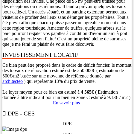
disposition des invités. Une pièce de 95 m² peut-être utilisée pour
des réceptions ou des réunions. Il faudra prévoir quelques travaux
pour celle-ci. Un accès séparé, et un parking extérieur, permet aux
visiteurs de profiter des lieux sans déranger les propriétaires. Tout a
été prévu afin que chacun puisse passer un agréable moment dans
cette région touristique. Amateur de truffes, quelques arbres sur le
parc pourront régaler vos papilles à condition d'avoir un ami à poil
qui saura jouer de son flaire! C'est un propriété pleine de surprises
que je me ferai un plaisir de vous faire découvrir.
INVESTISSEMENT LOCATIF
Ce bien peut être proposé dans le cadre du déficit foncier, le montant
des travaux de rénovation estimé est de 250 000€ ( estimation de
500€/m2 basée sur une moyenne de référence donnée par
architecteo
) qui représente 13% du prix de vente.
Le loyer moyen pour ce bien est estimé à
4 565€
( Estimation
donnée à titre indicatif pour un bien en zone C estimé à 9.13€ / m2 )
En savoir plus
DPE - GES
DPE