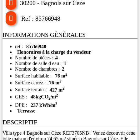
30200 - Bagnols sur Ceze
Ref : 85766948
INFORMATIONS GÉNÉRALES
ref :
85766948
Honoraires à la charge du vendeur
Nombre de pièces :
4
Nombre de salle d eau :
1
Nombre de chambres :
2
2
Surface habitable :
76 m
2
Surface carrez :
76 m
2
Surface terrain :
427 m
2
GES :
48kgCO
/m
2
2
DPE :
237 kWh/m
Terrasse
DESCRIPTIF
Villa type 4 Bagnols sur Cèze REF3705NB : Venez découvrir cette
jolie maison d'environ 74,65 m2 située a Bagnols sur Cèze. Elle