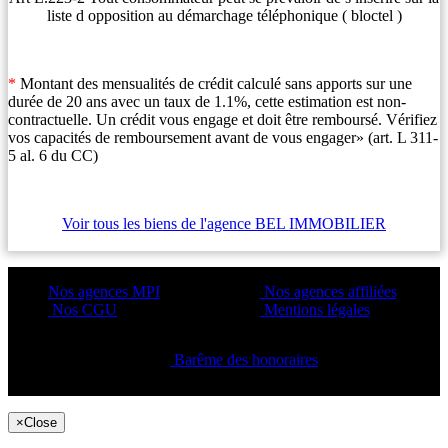
liste d opposition au démarchage téléphonique ( bloctel )
*
Montant des mensualités de crédit calculé sans apports sur une
durée de 20 ans avec un taux de 1.1%, cette estimation est non-
contractuelle. Un crédit vous engage et doit être remboursé. Vérifiez
vos capacités de remboursement avant de vous engager» (art. L 311-
5 al. 6 du CC)
Voir tous les biens de l'agence BEL IMMOBILIER
Nos agences MPI
Nos agences affiliées
Nos CGU
Mentions légales
Barême des honoraires
Copyright ©2021 C&C
×
Close