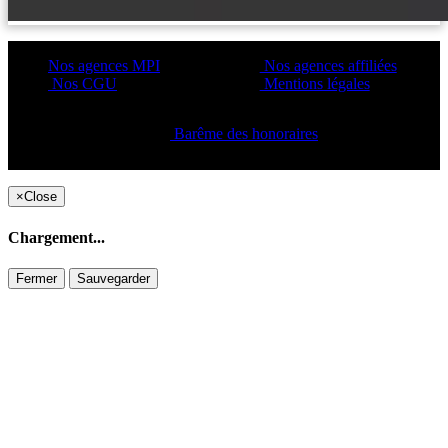
Nos agences MPI
Nos agences affiliées
Nos CGU
Mentions légales
Barême des honoraires
Copyright ©2021 C&C
×
Close
Chargement...
Fermer
Sauvegarder