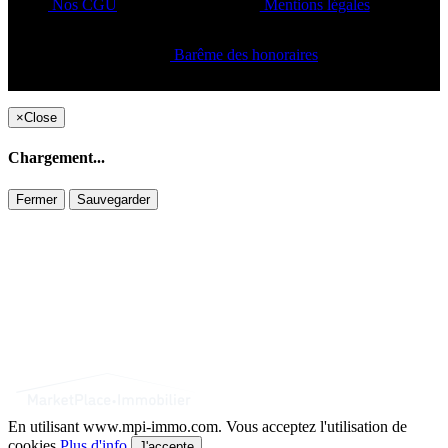
Nos CGU
Mentions légales
Barême des honoraires
Copyright ©2021 C&C
×
Close
Chargement...
Fermer
Sauvegarder
En utilisant www.mpi-immo.com. Vous acceptez l'utilisation de
cookies
Plus d'info
J'accepte