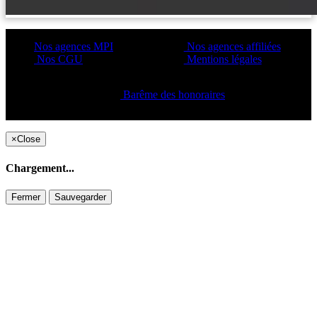
Nos agences MPI
Nos agences affiliées
Nos CGU
Mentions légales
Barême des honoraires
Copyright ©2021 C&C
×
Close
Chargement...
Fermer
Sauvegarder