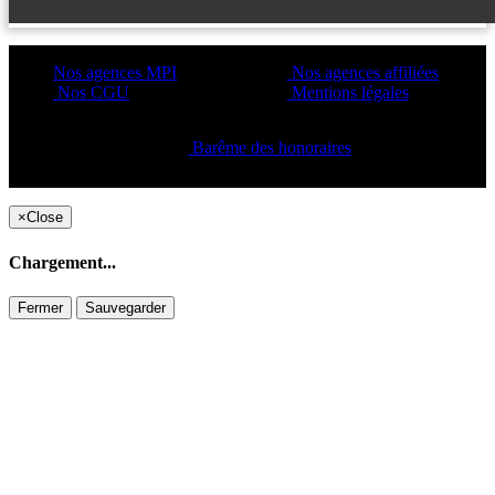
Nos agences MPI
Nos agences affiliées
Nos CGU
Mentions légales
Barême des honoraires
Copyright ©2021 C&C
×
Close
Chargement...
Fermer
Sauvegarder