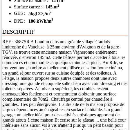
Surface habitable :
145 m
2
Surface carrez :
145 m
2
GES :
5kgCO
/m
2
2
DPE :
186 kWh/m
DESCRIPTIF
REF : 3687SR A Laudun dans un agréable village Gardois
limitrophe du Vaucluse, à 25mn environ d'Avignon et de la gare
TGV, se trouve cette ancienne maison Vigneronne entièrement
rénovée, d'environ 145m2. Cette bâtisse permet d'accéder à tous les
commerces et commodités à quelques minutes à pieds. Au Rdc, se
trouvent une chambre actuellement utilisée en salon home cinéma,
un grand séjour ouvert sur sa cuisine équipée et des toilettes. A
l'étage, la maison propose deux autres chambres dont une avec
dressing, une grande et coquette salle d'eau avec coin dressing et des
toilettes séparées. Au niveau supérieur, les combles restent
aménageables facilement et permettraient d'obtenir une surface
complémentaire de 70m2. Chauffage central par chaudière à
granules. Très peu énergivore. L'autre aile de la maison propose de
larges dépendances aménageables en surface habitable. Un grand
garage, un atelier idéal pour des activités artistiques apportent de
grands atouts à cette maison Et cerise sur le gâteau ... une belle cour
intérieure sans aucun vis à vis n'attend plus qu'un petit bassin pour