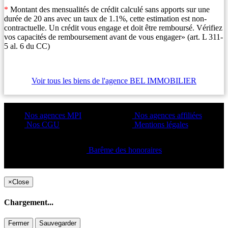
*
Montant des mensualités de crédit calculé sans apports sur une
durée de 20 ans avec un taux de 1.1%, cette estimation est non-
contractuelle. Un crédit vous engage et doit être remboursé. Vérifiez
vos capacités de remboursement avant de vous engager» (art. L 311-
5 al. 6 du CC)
Voir tous les biens de l'agence BEL IMMOBILIER
Nos agences MPI
Nos agences affiliées
Nos CGU
Mentions légales
Barême des honoraires
Copyright ©2021 C&C
×
Close
Chargement...
Fermer
Sauvegarder