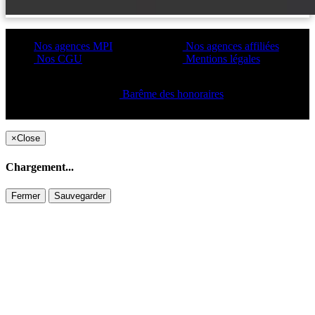
Nos agences MPI
Nos agences affiliées
Nos CGU
Mentions légales
Barême des honoraires
Copyright ©2021 C&C
×
Close
Chargement...
Fermer
Sauvegarder