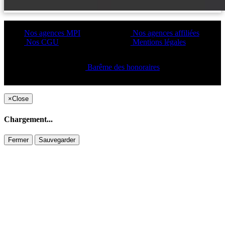
Nos agences MPI
Nos agences affiliées
Nos CGU
Mentions légales
Barême des honoraires
Copyright ©2021 C&C
×
Close
Chargement...
Fermer
Sauvegarder