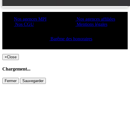
Nos agences MPI
Nos agences affiliées
Nos CGU
Mentions légales
Barême des honoraires
Copyright ©2021 C&C
×
Close
Chargement...
Fermer
Sauvegarder