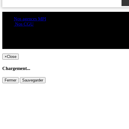
Nos agences MPI
Nos CGU
×
Close
Chargement...
Fermer
Sauvegarder