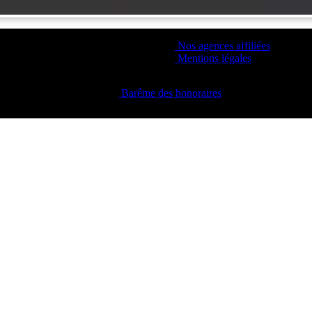
Nos agences affiliées
Mentions légales
Barême des honoraires