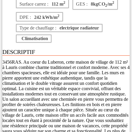
2
2
Surface carrez :
112 m
GES :
8kgCO
/m
2
2
DPE :
242 kWh/m
Type de chauffage :
electrique radiateur
Climatisation
DESCRIPTIF
3456RAS. Au coeur du Luberon, cette maison de village de 112 m²
à Lauris combine charme traditionnel et confort moderne. Avec ses 4
chambres spacieuses, elle est idéale pour une famille. Les murs en
pierre apportent une esthétique authentique, tandis que la
climatisation et le double vitrage assurent un confort quotidien
optimal. La cuisine est un véritable espace convivial, offrant des
installations modernes tout en conservant une atmosphère rustique.
Un salon accueillant avec une cheminée en pierre vous permettra de
profiter de soirées chaleureuses. Les finitions en bois et en pierre
ajoutent un caractère unique à chaque pièce. Située au cœur du
village de Lauris, cette maison offre un accès facile aux commodités
locales tout en étant à proximité de la nature. Que vous souhaitiez
une résidence principale ou une maison de vacances, cette propriété
saura vous séduire par son charme et sa fonctionnalité. Les plus de