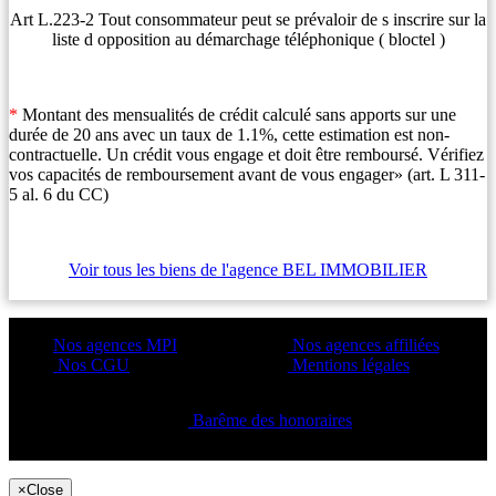
Art L.223-2 Tout consommateur peut se prévaloir de s inscrire sur la
liste d opposition au démarchage téléphonique ( bloctel )
*
Montant des mensualités de crédit calculé sans apports sur une
durée de 20 ans avec un taux de 1.1%, cette estimation est non-
contractuelle. Un crédit vous engage et doit être remboursé. Vérifiez
vos capacités de remboursement avant de vous engager» (art. L 311-
5 al. 6 du CC)
Voir tous les biens de l'agence BEL IMMOBILIER
Nos agences MPI
Nos agences affiliées
Nos CGU
Mentions légales
Barême des honoraires
Copyright ©2021 C&C
×
Close