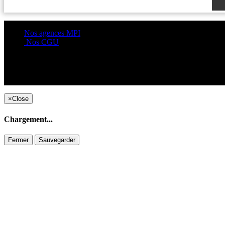
Nos agences MPI
Nos CGU
×
Close
Chargement...
Fermer
Sauvegarder