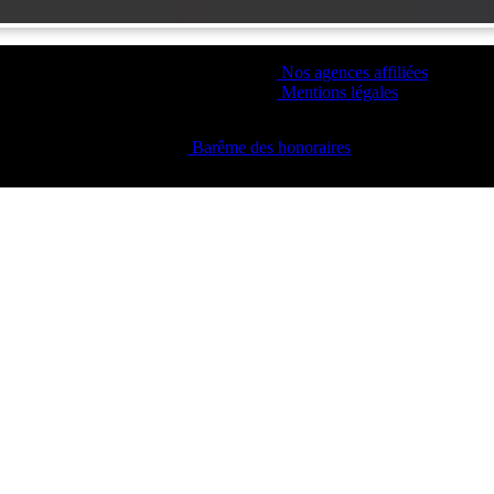
Nos agences affiliées
Mentions légales
Barême des honoraires