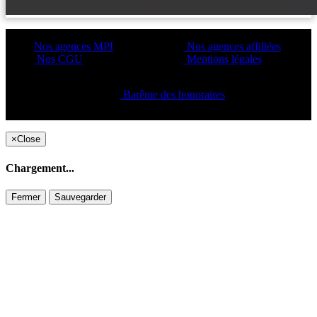
Nos agences MPI
Nos agences affiliées
Nos CGU
Mentions légales
Barême des honoraires
Copyright ©2021 C&C
×
Close
Chargement...
Fermer
Sauvegarder