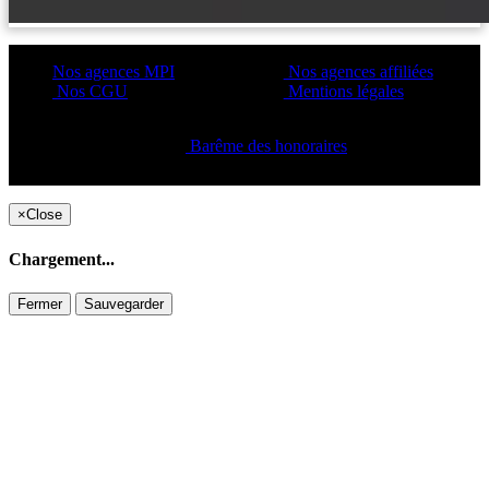
Nos agences MPI
Nos agences affiliées
Nos CGU
Mentions légales
Barême des honoraires
Copyright ©2021 C&C
×
Close
Chargement...
Fermer
Sauvegarder