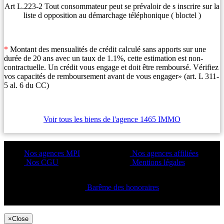
Art L.223-2 Tout consommateur peut se prévaloir de s inscrire sur la
liste d opposition au démarchage téléphonique ( bloctel )
*
Montant des mensualités de crédit calculé sans apports sur une
durée de 20 ans avec un taux de 1.1%, cette estimation est non-
contractuelle. Un crédit vous engage et doit être remboursé. Vérifiez
vos capacités de remboursement avant de vous engager» (art. L 311-
5 al. 6 du CC)
Voir tous les biens de l'agence 1465 IMMO
Nos agences MPI
Nos agences affiliées
Nos CGU
Mentions légales
Barême des honoraires
Copyright ©2021 C&C
×
Close