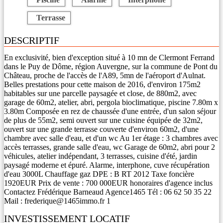
Terrasse
DESCRIPTIF
En exclusivité, bien d'exception situé à 10 mn de Clermont Ferrand
dans le Puy de Dôme, région Auvergne, sur la commune de Pont du
Château, proche de l'accès de l'A89, 5mn de l'aéroport d'Aulnat.
Belles prestations pour cette maison de 2016, d'environ 175m2
habitables sur une parcelle paysagée et close, de 880m2, avec
garage de 60m2, atelier, abri, pergola bioclimatique, piscine 7.80m x
3.80m Composée en rez de chaussée d'une entrée, d'un salon séjour
de plus de 55m2, semi ouvert sur une cuisine équipée de 32m2,
ouvert sur une grande terrasse couverte d'environ 60m2, d'une
chambre avec salle d'eau, et d'un wc Au 1er étage : 3 chambres avec
accès terrasses, grande salle d'eau, wc Garage de 60m2, abri pour 2
véhicules, atelier indépendant, 3 terrasses, cuisine d'été, jardin
paysagé moderne et épuré. Alarme, interphone, cuve récupération
d'eau 3000L Chauffage gaz DPE : B RT 2012 Taxe foncière
1920EUR Prix de vente : 700 000EUR honoraires d'agence inclus
Contactez Frédérique Barneaud Agence1465 Tél : 06 62 50 35 22
Mail : frederique@1465immo.fr 1
INVESTISSEMENT LOCATIF