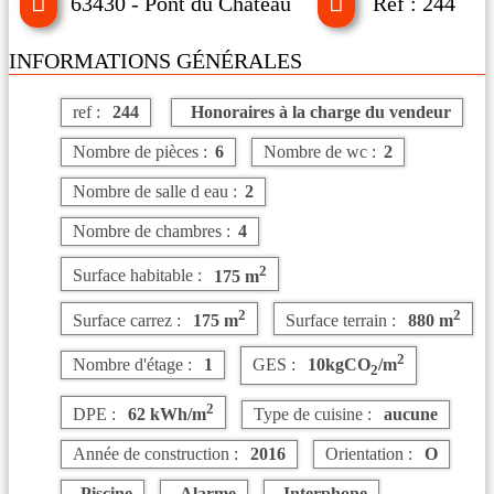
63430 - Pont du Chateau
Ref : 244
INFORMATIONS GÉNÉRALES
ref :
244
Honoraires à la charge du vendeur
Nombre de pièces :
6
Nombre de wc :
2
Nombre de salle d eau :
2
Nombre de chambres :
4
2
Surface habitable :
175 m
2
2
Surface carrez :
175 m
Surface terrain :
880 m
2
Nombre d'étage :
1
GES :
10kgCO
/m
2
2
DPE :
62 kWh/m
Type de cuisine :
aucune
Année de construction :
2016
Orientation :
O
Piscine
Alarme
Interphone