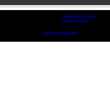
Nos agences affiliées
Mentions légales
Barême des honoraires