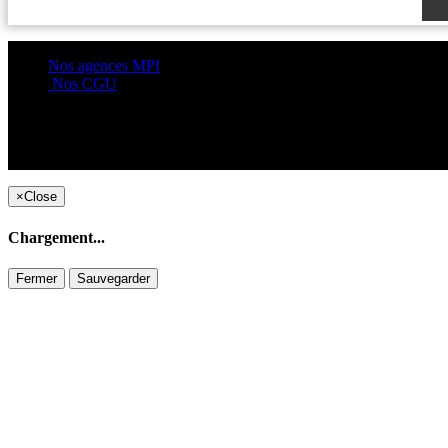
Nos agences MPI
Nos CGU
×
Close
Chargement...
Fermer
Sauvegarder