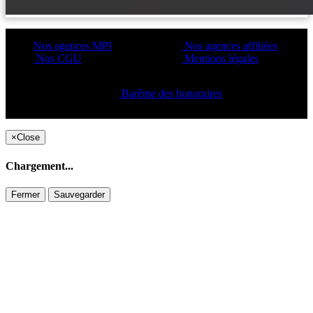
Nos agences MPI
Nos agences affiliées
Nos CGU
Mentions légales
Barême des honoraires
Copyright ©2021 C&C
×
Close
Chargement...
Fermer
Sauvegarder