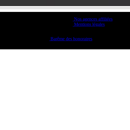
Nos agences affiliées
Mentions légales
Barême des honoraires