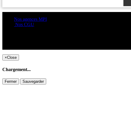
Nos agences MPI
Nos CGU
×
Close
Chargement...
Fermer
Sauvegarder