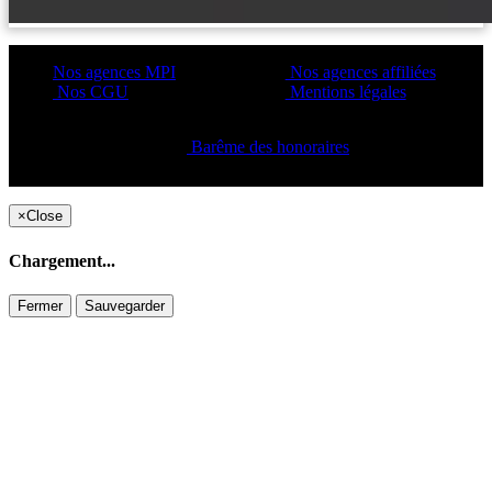
Nos agences MPI
Nos agences affiliées
Nos CGU
Mentions légales
Barême des honoraires
Copyright ©2021 C&C
×
Close
Chargement...
Fermer
Sauvegarder