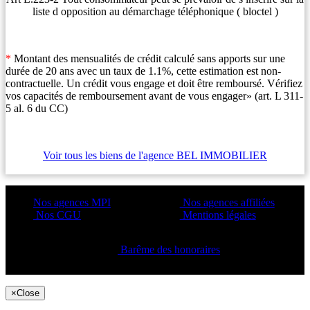
liste d opposition au démarchage téléphonique ( bloctel )
*
Montant des mensualités de crédit calculé sans apports sur une
durée de 20 ans avec un taux de 1.1%, cette estimation est non-
contractuelle. Un crédit vous engage et doit être remboursé. Vérifiez
vos capacités de remboursement avant de vous engager» (art. L 311-
5 al. 6 du CC)
Voir tous les biens de l'agence BEL IMMOBILIER
Nos agences MPI
Nos agences affiliées
Nos CGU
Mentions légales
Barême des honoraires
Copyright ©2021 C&C
×
Close