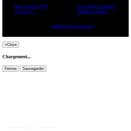
Nos agences MPI
Nos agences affiliées
Nos CGU
Mentions légales
Barême des honoraires
Copyright ©2021 C&C
×
Close
Chargement...
Fermer
Sauvegarder