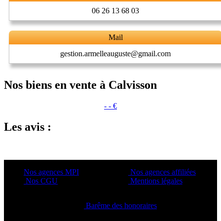
06 26 13 68 03
Mail
gestion.armelleauguste@gmail.com
Nos biens en vente à Calvisson
- - €
Les avis :
Nos agences MPI
Nos agences affiliées
Nos CGU
Mentions légales
Barême des honoraires
Copyright ©2021 C&C