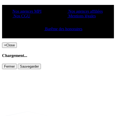
Nos agences MPI
Nos agences affiliées
Nos CGU
Mentions légales
Barême des honoraires
Copyright ©2021 C&C
×
Close
Chargement...
Fermer
Sauvegarder