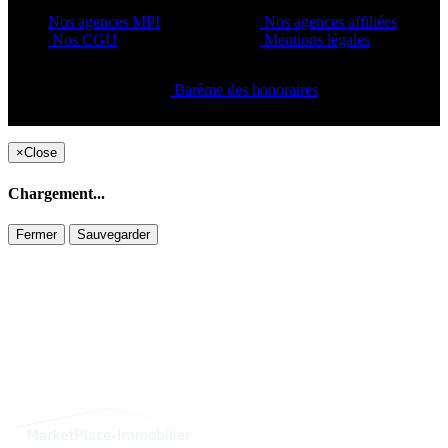
Nos agences MPI
Nos agences affiliées
Nos CGU
Mentions légales
Barême des honoraires
Copyright ©2021 C&C
×
Close
Chargement...
Fermer
Sauvegarder