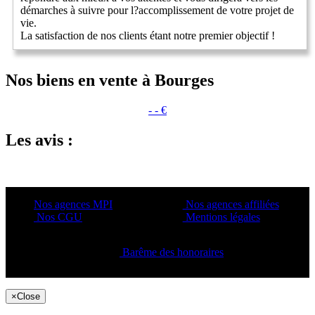
démarches à suivre pour l?accomplissement de votre projet de
vie.
La satisfaction de nos clients étant notre premier objectif !
Nos biens en vente à Bourges
- - €
Les avis :
Nos agences MPI
Nos agences affiliées
Nos CGU
Mentions légales
Barême des honoraires
Copyright ©2021 C&C
×
Close