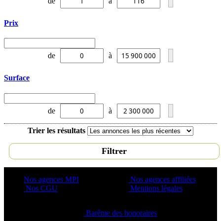
de
à
Prix
de
à
Surface
de
à
Trier les résultats
Filtrer
Nos agences MPI
Nos agences affiliées
Nos CGU
Mentions légales
Barême des honoraires