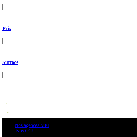
Prix
Surface
Nos agences MPI
Nos CGU