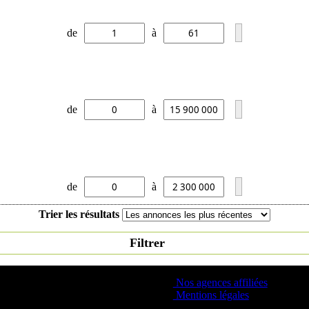
de
à
de
à
de
à
Trier les résultats
Filtrer
Nos agences affiliées
Mentions légales