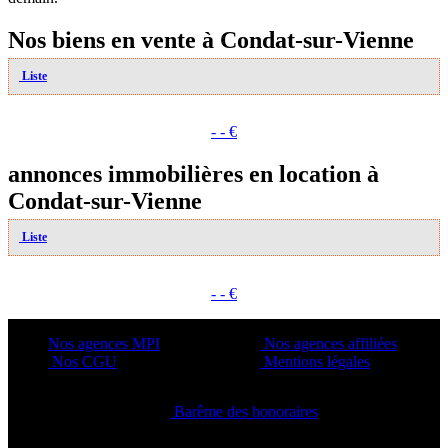
Nos biens en vente à Condat-sur-Vienne
Liste
- - €
annonces immobilières en location à
Condat-sur-Vienne
Liste
- - €
Nos agences MPI
Nos agences affiliées
Nos CGU
Mentions légales
Barême des honoraires
Copyright ©2021 C&C