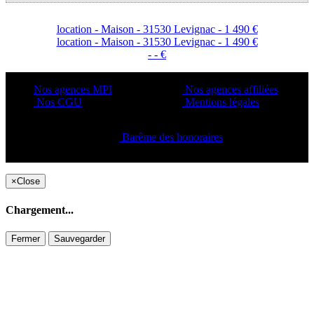
location - Maison - 31530 Levignac - 1 490 €
location - Maison - 31530 Levignac - 1 490 €
- - €
Nos agences MPI
Nos agences affiliées
Nos CGU
Mentions légales
Barême des honoraires
Copyright ©2021 C&C
×
Close
Chargement...
Fermer
Sauvegarder