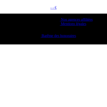
- - €
Nos agences affiliées
Mentions légales
Barême des honoraires