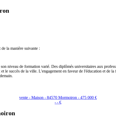
iron
 de la manière suivante :
t son niveau de formation varié. Des diplômés universitaires aux profes
 et le succès de la ville. L'engagement en faveur de l'éducation et de 
 demain.
vente - Maison - 84570 Mormoiron - 475 000 €
- - €
moiron