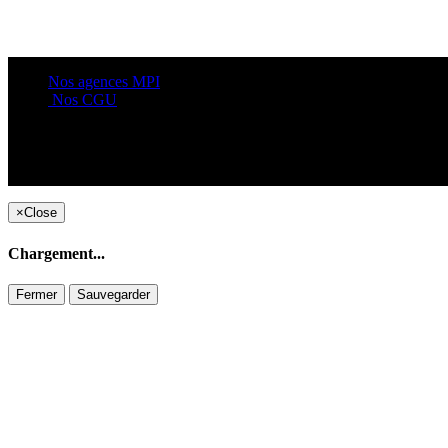
Nos agences MPI
Nos CGU
×
Close
Chargement...
Fermer
Sauvegarder