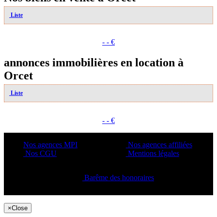
Liste
- - €
annonces immobilières en location à
Orcet
Liste
- - €
Nos agences MPI
Nos agences affiliées
Nos CGU
Mentions légales
Barême des honoraires
Copyright ©2021 C&C
×
Close