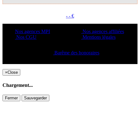
- - €
Nos agences MPI
Nos agences affiliées
Nos CGU
Mentions légales
Barême des honoraires
Copyright ©2021 C&C
×
Close
Chargement...
Fermer
Sauvegarder