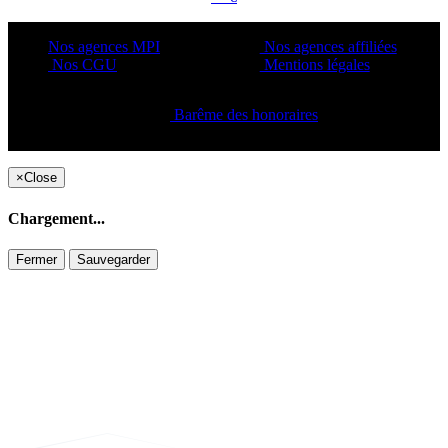
Nos agences MPI
Nos agences affiliées
Nos CGU
Mentions légales
Barême des honoraires
Copyright ©2021 C&C
×
Close
Chargement...
Fermer
Sauvegarder