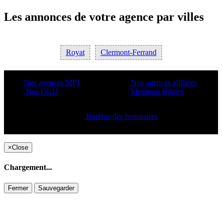
Les annonces de votre agence par villes
Royat
Clermont-Ferrand
Nos agences MPI
Nos agences affiliées
Nos CGU
Mentions légales
Barême des honoraires
Copyright ©2021 C&C
×
Close
Chargement...
Fermer
Sauvegarder