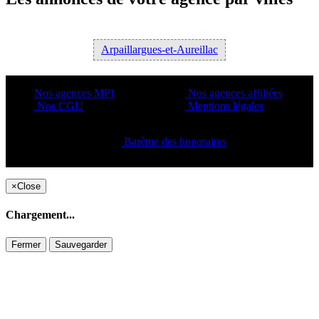
Arpaillargues-et-Aureillac
Nos agences MPI
Nos agences affiliées
Nos CGU
Mentions légales
Barême des honoraires
Copyright ©2021 C&C
×
Close
Chargement...
Fermer
Sauvegarder