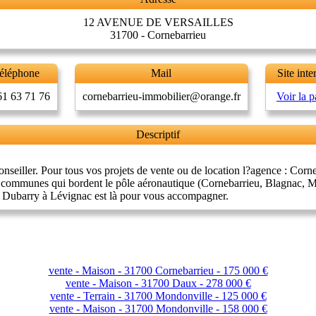
12 AVENUE DE VERSAILLES
31700 - Cornebarrieu
éléphone
Mail
Site inte
61 63 71 76
cornebarrieu-immobilier@orange.fr
Voir la 
Descriptif
eiller. Pour tous vos projets de vente ou de location l?agence : Corneba
es communes qui bordent le pôle aéronautique (Cornebarrieu, Blagnac, 
 Dubarry à Lévignac est là pour vous accompagner.
vente - Maison - 31700 Cornebarrieu - 175 000 €
vente - Maison - 31700 Daux - 278 000 €
vente - Terrain - 31700 Mondonville - 125 000 €
vente - Maison - 31700 Mondonville - 158 000 €