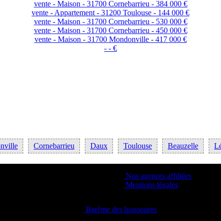
vente - Maison - 31700 Cornebarrieu - 384 000 €
vente - Appartement - 31200 Toulouse - 144 000 €
vente - Maison - 31700 Cornebarrieu - 530 000 €
vente - Maison - 31700 Cornebarrieu - 450 000 €
vente - Maison - 31700 Mondonville - 417 000 €
- - €
ville
Cornebarrieu
Daux
Toulouse
Beauzelle
L
Nos agences affiliées
Mentions légales
Barême des honoraires