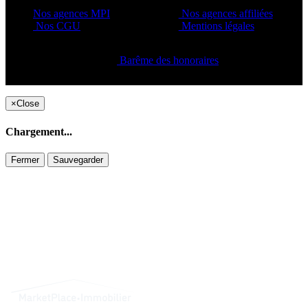
Nos agences MPI
Nos agences affiliées
Nos CGU
Mentions légales
Barême des honoraires
Copyright ©2021 C&C
×
Close
Chargement...
Fermer
Sauvegarder