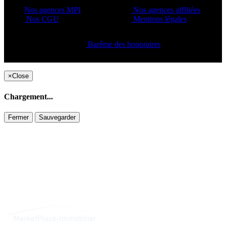
Nos agences MPI
Nos agences affiliées
Nos CGU
Mentions légales
Barême des honoraires
Copyright ©2021 C&C
×
Close
Chargement...
Fermer
Sauvegarder