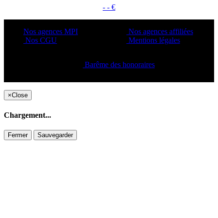
- - €
Nos agences MPI
Nos agences affiliées
Nos CGU
Mentions légales
Barême des honoraires
Copyright ©2021 C&C
×
Close
Chargement...
Fermer
Sauvegarder