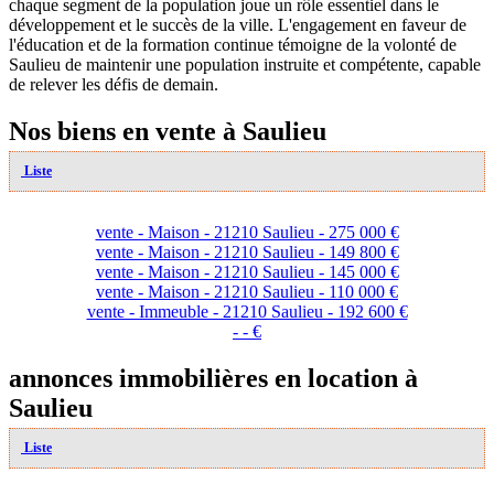
chaque segment de la population joue un rôle essentiel dans le
développement et le succès de la ville. L'engagement en faveur de
l'éducation et de la formation continue témoigne de la volonté de
Saulieu de maintenir une population instruite et compétente, capable
de relever les défis de demain.
Nos biens en vente à Saulieu
Liste
vente - Maison - 21210 Saulieu - 275 000 €
vente - Maison - 21210 Saulieu - 149 800 €
vente - Maison - 21210 Saulieu - 145 000 €
vente - Maison - 21210 Saulieu - 110 000 €
vente - Immeuble - 21210 Saulieu - 192 600 €
- - €
annonces immobilières en location à
Saulieu
Liste