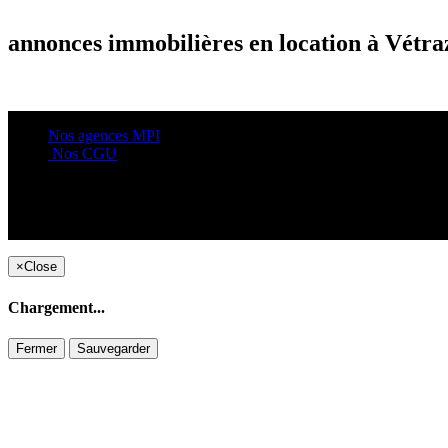
annonces immobilières en location à Vétr
Nos agences MPI
Nos CGU
×
Close
Chargement...
Fermer
Sauvegarder