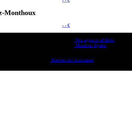
- - €
az-Monthoux
- - €
Nos agences affiliées
Mentions légales
Barême des honoraires