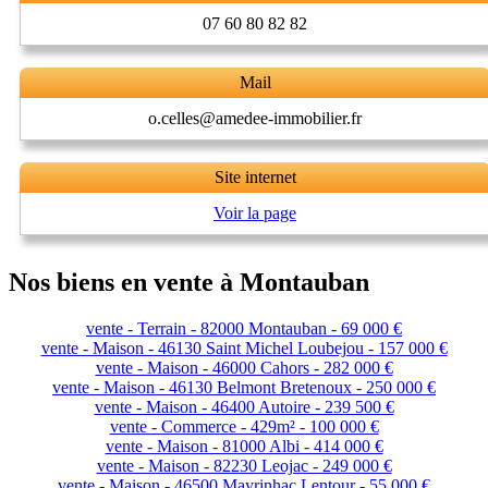
07 60 80 82 82
Mail
o.celles@amedee-immobilier.fr
Site internet
Voir la page
Nos biens en vente à Montauban
vente - Terrain - 82000 Montauban - 69 000 €
vente - Maison - 46130 Saint Michel Loubejou - 157 000 €
vente - Maison - 46000 Cahors - 282 000 €
vente - Maison - 46130 Belmont Bretenoux - 250 000 €
vente - Maison - 46400 Autoire - 239 500 €
vente - Commerce - 429m² - 100 000 €
vente - Maison - 81000 Albi - 414 000 €
vente - Maison - 82230 Leojac - 249 000 €
vente - Maison - 46500 Mayrinhac Lentour - 55 000 €