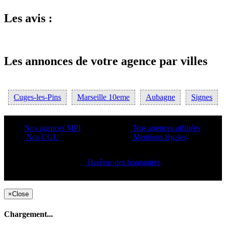
Les avis :
Les annonces de votre agence par villes
Cuges-les-Pins
Marseille 10eme
Aubagne
Signes
Nos agences MPI
Nos agences affiliées
Nos CGU
Mentions légales
Barême des honoraires
Copyright ©2021 C&C
×
Close
Chargement...