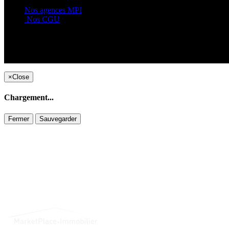
Nos agences MPI
Nos CGU
×
Close
Chargement...
Fermer
Sauvegarder