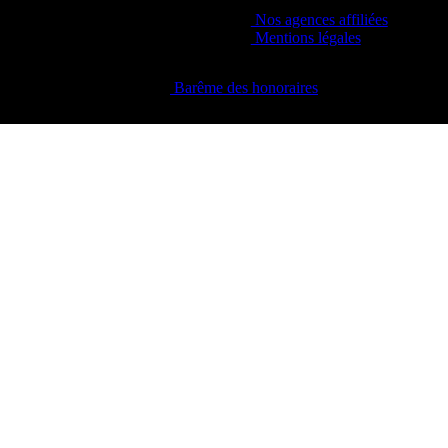
Nos agences affiliées
Mentions légales
Barême des honoraires