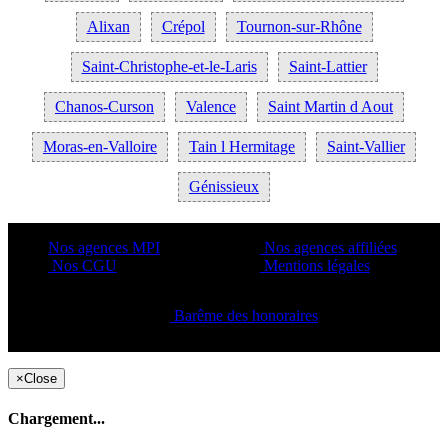
Alixan
Crépol
Tournon-sur-Rhône
Saint-Christophe-et-le-Laris
Saint-Lattier
Chanos-Curson
Valence
Saint Martin d Aout
Moras-en-Valloire
Tain l Hermitage
Saint-Vallier
Génissieux
Nos agences MPI
Nos agences affiliées
Nos CGU
Mentions légales
Barême des honoraires
Copyright ©2021 C&C
×
Close
Chargement...