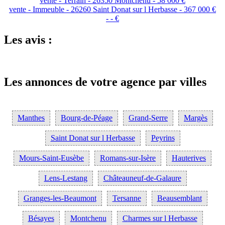
vente - Terrain - 26350 Montchenu - 58 000 €
vente - Immeuble - 26260 Saint Donat sur l Herbasse - 367 000 €
- - €
Les avis :
Les annonces de votre agence par villes
Manthes
Bourg-de-Péage
Grand-Serre
Margès
Saint Donat sur l Herbasse
Peyrins
Mours-Saint-Eusèbe
Romans-sur-Isère
Hauterives
Lens-Lestang
Châteauneuf-de-Galaure
Granges-les-Beaumont
Tersanne
Beausemblant
Bésayes
Montchenu
Charmes sur l Herbasse